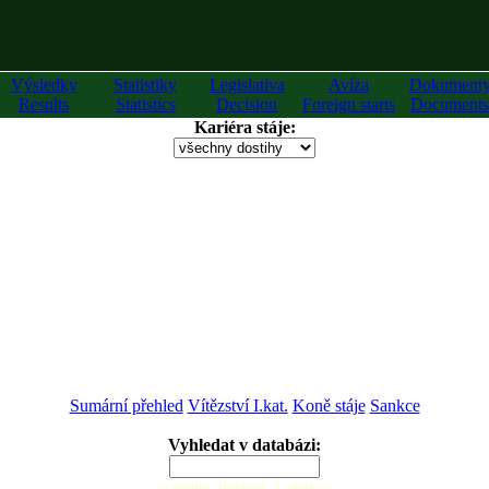
Výsledky
Statistiky
Legislativa
Avíza
Dokument
Results
Statistics
Decision
Foreign starts
Documents
Kariéra stáje:
Sumární přehled
Vítězství I.kat.
Koně stáje
Sankce
Vyhledat v databázi:
zadejte alespoň 2 znaky