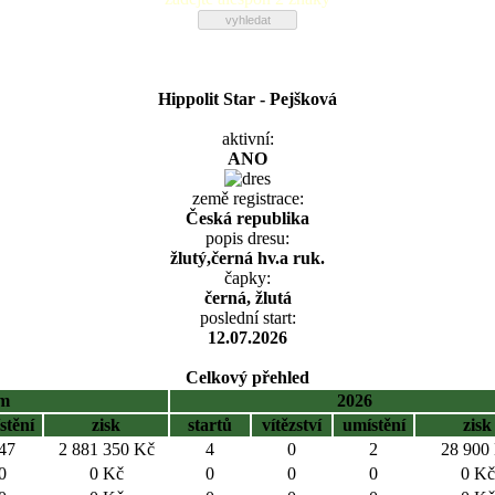
Hippolit Star - Pejšková
aktivní:
ANO
země registrace:
Česká republika
popis dresu:
žlutý,černá hv.a ruk.
čapky:
černá, žlutá
poslední start:
12.07.2026
Celkový přehled
em
2026
stění
zisk
startů
vítězství
umístění
zisk
47
2 881 350 Kč
4
0
2
28 900
0
0 Kč
0
0
0
0 Kč