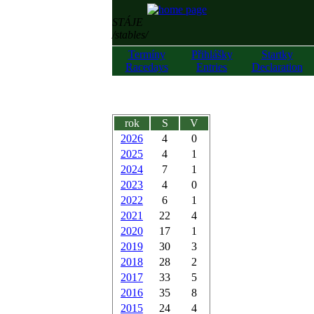
STÁJE
/stables/
Termíny
Přihlášky
Startky
Racedays
Entries
Declaration
rok
S
V
2026
4
0
2025
4
1
2024
7
1
2023
4
0
2022
6
1
2021
22
4
2020
17
1
2019
30
3
2018
28
2
2017
33
5
2016
35
8
2015
24
4