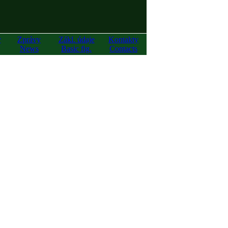
y
Zprávy
Zákl. údaje
Kontakty
News
Basic fig.
Contacts