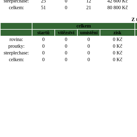
steeplechase:
25
0
12
42 600 Kč
celkem:
51
0
21
80 800 Kč
Z 
celkem
startů
vítězství
umístění
zisk
rovina:
0
0
0
0 Kč
proutky:
0
0
0
0 Kč
steeplechase:
0
0
0
0 Kč
celkem:
0
0
0
0 Kč