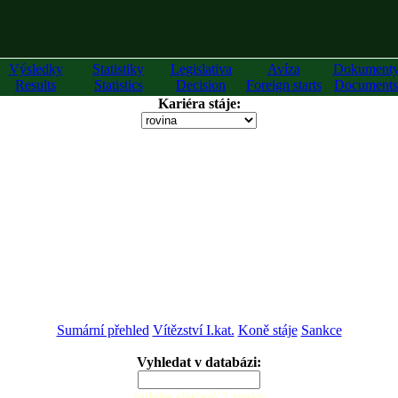
Výsledky
Statistiky
Legislativa
Avíza
Dokument
Results
Statistics
Decision
Foreign starts
Documents
Kariéra stáje:
Sumární přehled
Vítězství I.kat.
Koně stáje
Sankce
Vyhledat v databázi:
zadejte alespoň 2 znaky