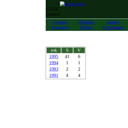
STÁJE
/stables/
Termíny
Přihlášky
Startky
Racedays
Entries
Declaration
rok
S
V
1995
41
6
1994
1
1
1993
2
2
1991
4
4