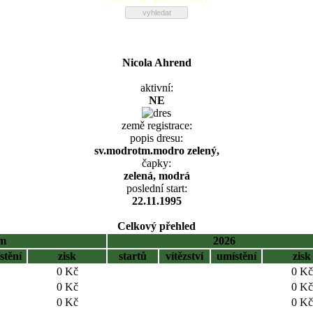
Nicola Ahrend
aktivní:
NE
země registrace:
popis dresu:
sv.modrotm.modro zelený,
čapky:
zelená, modrá
poslední start:
22.11.1995
Celkový přehled
em
2026
stění
zisk
startů
vítězství
umístění
zisk
0 Kč
0 Kč
0 Kč
0 Kč
0 Kč
0 Kč