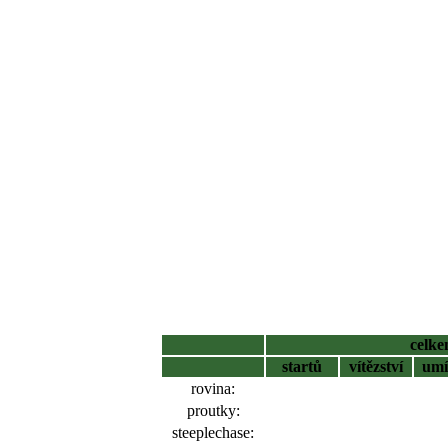
celk
startů
vítězství
umí
rovina:
proutky:
steeplechase: