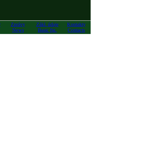
y
Zprávy
Zákl. údaje
Kontakty
News
Basic fig.
Contacts