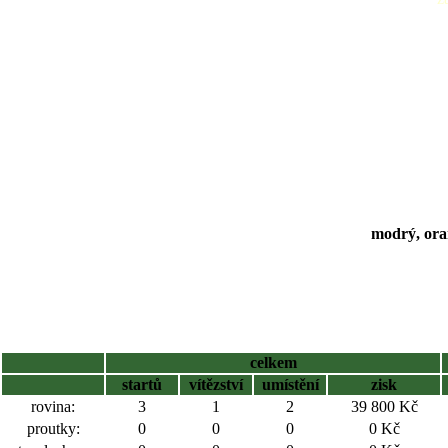
modrý, ora
celkem
startů
vítězství
umístění
zisk
rovina:
3
1
2
39 800 Kč
proutky:
0
0
0
0 Kč