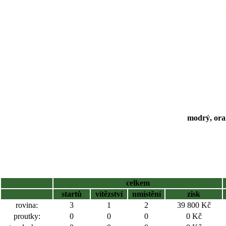
modrý, ora
celkem
startů
vítězství
umístění
zisk
rovina:
3
1
2
39 800 Kč
proutky:
0
0
0
0 Kč