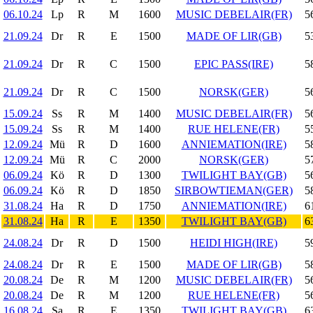
06.10.24
Lp
R
M
1600
MUSIC DEBELAIR(FR)
5
21.09.24
Dr
R
E
1500
MADE OF LIR(GB)
5
21.09.24
Dr
R
C
1500
EPIC PASS(IRE)
5
21.09.24
Dr
R
C
1500
NORSK(GER)
5
15.09.24
Ss
R
M
1400
MUSIC DEBELAIR(FR)
5
15.09.24
Ss
R
M
1400
RUE HELENE(FR)
5
12.09.24
Mü
R
D
1600
ANNIEMATION(IRE)
5
12.09.24
Mü
R
C
2000
NORSK(GER)
5
06.09.24
Kö
R
D
1300
TWILIGHT BAY(GB)
5
06.09.24
Kö
R
D
1850
SIRBOWTIEMAN(GER)
5
31.08.24
Ha
R
D
1750
ANNIEMATION(IRE)
6
31.08.24
Ha
R
E
1350
TWILIGHT BAY(GB)
6
24.08.24
Dr
R
D
1500
HEIDI HIGH(IRE)
5
24.08.24
Dr
R
E
1500
MADE OF LIR(GB)
5
20.08.24
De
R
M
1200
MUSIC DEBELAIR(FR)
5
20.08.24
De
R
M
1200
RUE HELENE(FR)
5
16.08.24
Sa
R
E
1350
TWILIGHT BAY(GB)
6