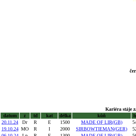
čer
Kariéra stáje z
datum
z
td
kat
délka
kůň
20.11.24
Dr
R
E
1500
MADE OF LIR(GB)
5
19.10.24
MO
R
I
2000
SIRBOWTIEMAN(GER)
5
06.10.24
Lp
R
E
1300
MADE OF LIR(GB)
5