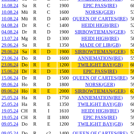
16.08.24
Sa
R
C
1900
EPIC PASS(IRE)
6
10.08.24
Mü
R
C
1600
NORSK(GER)
5
10.08.24
Mü
R
D
1400
QUEEN OF CARTES(IRE)
5
04.08.24
Dr
R
C
1400
HEIDI HIGH(IRE)
5
04.08.24
Dr
R
D
1900
SIRBOWTIEMAN(GER)
5
13.07.24
Mg
R
D
1300
HEIDI HIGH(IRE)
5
29.06.24
Sa
R
E
1350
MADE OF LIR(GB)
5
29.06.24
Sa
R
D
1900
SIRBOWTIEMAN(GER)
5
23.06.24
Do
R
D
1600
ANNIEMATION(IRE)
5
23.06.24
Do
R
E
1200
TWILIGHT BAY(GB)
6
15.06.24
Dr
R
D
1500
EPIC PASS(IRE)
5
15.06.24
Dr
R
D
1500
QUEEN OF CARTES(IRE)
5
09.06.24
Ho
R
D
1800
NORSK(GER)
5
09.06.24
Ho
R
E
2000
SIRBOWTIEMAN(GER)
6
25.05.24
Ha
R
D
1750
ANNIEMATION(IRE)
5
25.05.24
Ha
R
E
1350
TWILIGHT BAY(GB)
6
19.05.24
CH
R
I
1610
HEIDI HIGH(IRE)
5
19.05.24
CH
R
II
1800
EPIC PASS(IRE)
5
09.05.24
Do
R
E
1200
TWILIGHT BAY(GB)
5
09.05.24
Do
R
c2
1400
QUEEN OF CARTES(IRE)
5