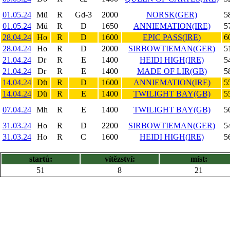
01.05.24
Mü
R
Gd-3
2000
NORSK(GER)
5
01.05.24
Mü
R
D
1650
ANNIEMATION(IRE)
5
28.04.24
Ho
R
D
1600
EPIC PASS(IRE)
6
28.04.24
Ho
R
D
2000
SIRBOWTIEMAN(GER)
5
21.04.24
Dr
R
E
1400
HEIDI HIGH(IRE)
5
21.04.24
Dr
R
E
1400
MADE OF LIR(GB)
5
14.04.24
Dü
R
D
1600
ANNIEMATION(IRE)
5
14.04.24
Dü
R
E
1400
TWILIGHT BAY(GB)
5
07.04.24
Mh
R
E
1400
TWILIGHT BAY(GB)
5
31.03.24
Ho
R
D
2200
SIRBOWTIEMAN(GER)
5
31.03.24
Ho
R
C
1600
HEIDI HIGH(IRE)
5
startů:
vítězství:
míst:
51
8
21