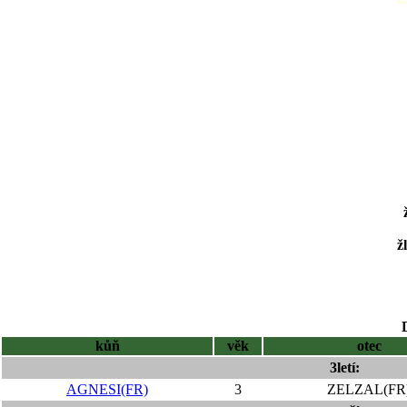
ž
kůň
věk
otec
3letí:
AGNESI(FR)
3
ZELZAL(FR