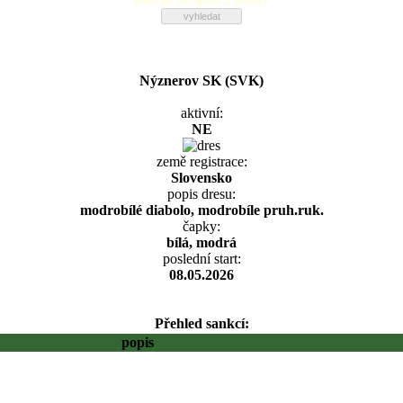
Nýznerov SK (SVK)
aktivní:
NE
země registrace:
Slovensko
popis dresu:
modrobílé diabolo, modrobíle pruh.ruk.
čapky:
bílá, modrá
poslední start:
08.05.2026
Přehled sankcí:
popis