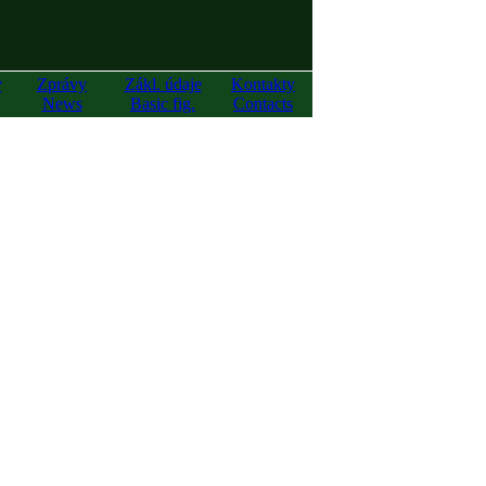
y
Zprávy
Zákl. údaje
Kontakty
News
Basic fig.
Contacts