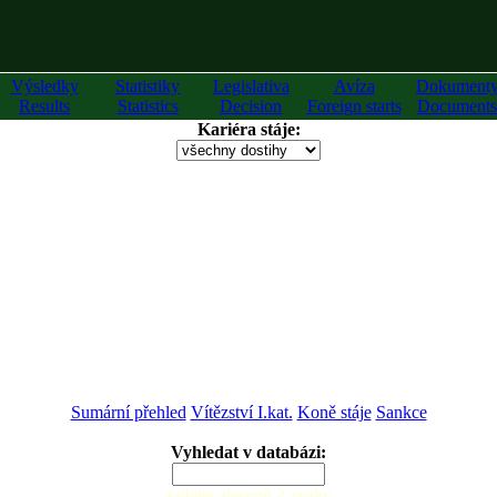
Výsledky
Statistiky
Legislativa
Avíza
Dokument
Results
Statistics
Decision
Foreign starts
Documents
Kariéra stáje:
Sumární přehled
Vítězství I.kat.
Koně stáje
Sankce
Vyhledat v databázi:
zadejte alespoň 2 znaky