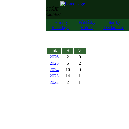
STÁJE
/stables/
Termíny
Přihlášky
Startky
Racedays
Entries
Declaration
rok
S
V
2026
2
0
2025
6
2
2024
10
0
2023
14
1
2022
2
1