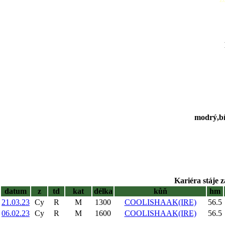
modrý,bí
Kariéra stáje z
datum
z
td
kat
délka
kůň
hm
21.03.23
Cy
R
M
1300
COOLISHAAK(IRE)
56.5
06.02.23
Cy
R
M
1600
COOLISHAAK(IRE)
56.5