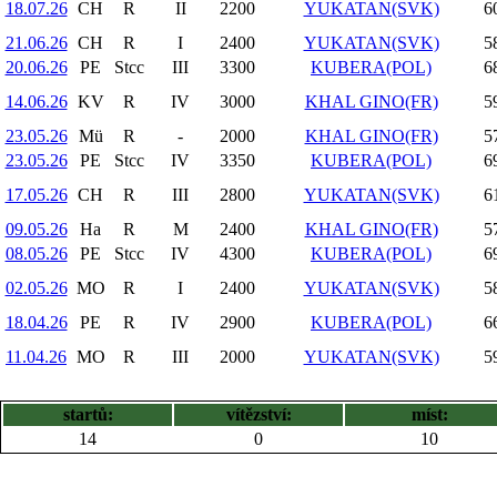
18.07.26
CH
R
II
2200
YUKATAN(SVK)
6
21.06.26
CH
R
I
2400
YUKATAN(SVK)
5
20.06.26
PE
Stcc
III
3300
KUBERA(POL)
6
14.06.26
KV
R
IV
3000
KHAL GINO(FR)
5
23.05.26
Mü
R
-
2000
KHAL GINO(FR)
5
23.05.26
PE
Stcc
IV
3350
KUBERA(POL)
6
17.05.26
CH
R
III
2800
YUKATAN(SVK)
6
09.05.26
Ha
R
M
2400
KHAL GINO(FR)
5
08.05.26
PE
Stcc
IV
4300
KUBERA(POL)
6
02.05.26
MO
R
I
2400
YUKATAN(SVK)
5
18.04.26
PE
R
IV
2900
KUBERA(POL)
6
11.04.26
MO
R
III
2000
YUKATAN(SVK)
5
startů:
vítězství:
míst:
14
0
10