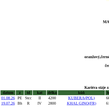
MAR
oranžový,černé
če
Kariéra stáje z
datum
z
td
kat
délka
kůň
01.08.26
PE
Stcc
II
4200
KUBERA(POL)
6
19.07.26
Bh
R
IV
2800
KHAL GINO(FR)
6