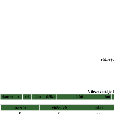
růžový,
Vítězství stáje 
datum
z
td
kat
délka
kůň
hm
startů:
vítězství:
míst:
0
0
0