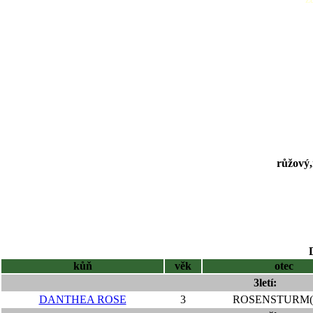
růžový,
kůň
věk
otec
3letí:
DANTHEA ROSE
3
ROSENSTURM(