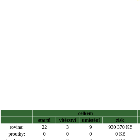
celkem
startů
vítězství
umístění
zisk
rovina:
22
3
9
930 370 Kč
proutky:
0
0
0
0 Kč