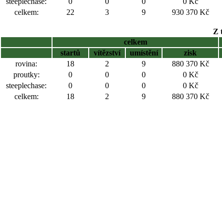
steeplechase:
0
0
0
0 Kč
celkem:
22
3
9
930 370 Kč
Z 
celkem
startů
vítězství
umístění
zisk
rovina:
18
2
9
880 370 Kč
proutky:
0
0
0
0 Kč
steeplechase:
0
0
0
0 Kč
celkem:
18
2
9
880 370 Kč