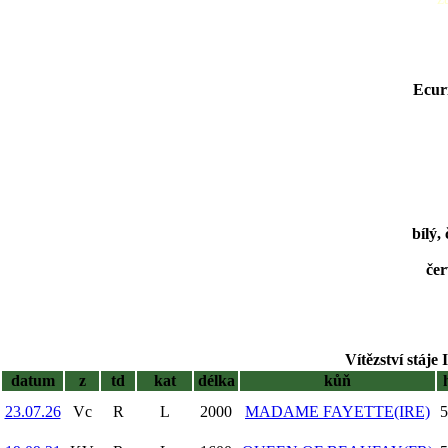
Ecur
bílý,
čer
Vítězství stáje 
datum
z
td
kat
délka
kůň
23.07.26
Vc
R
L
2000
MADAME FAYETTE(IRE)
5