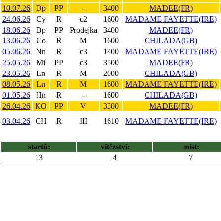
10.07.26
Dp
PP
-
3400
MADEE(FR)
24.06.26
Cy
R
c2
1600
MADAME FAYETTE(IRE)
18.06.26
Dp
PP
Prodejka
3400
MADEE(FR)
13.06.26
Co
R
M
1600
CHILADA(GB)
05.06.26
Nn
R
c3
1400
MADAME FAYETTE(IRE)
25.05.26
Mi
PP
c3
3500
MADEE(FR)
23.05.26
Ln
R
M
2000
CHILADA(GB)
08.05.26
Ln
R
M
1600
MADAME FAYETTE(IRE)
01.05.26
Hn
R
-
1600
CHILADA(GB)
26.04.26
KO
PP
V
3300
MADEE(FR)
03.04.26
CH
R
III
1610
MADAME FAYETTE(IRE)
startů:
vítězství:
míst:
13
4
7