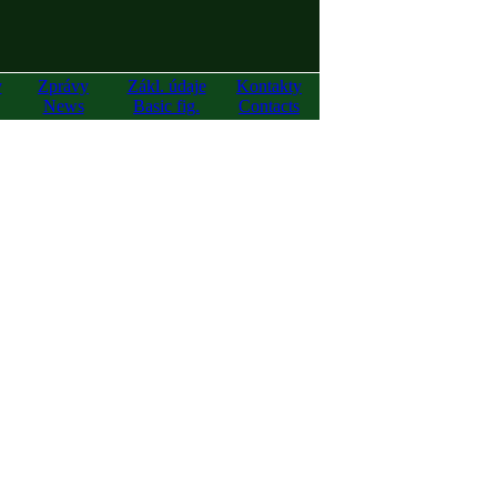
y
Zprávy
Zákl. údaje
Kontakty
News
Basic fig.
Contacts