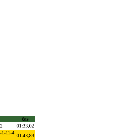
čas
12
01:33,02
4-1-11-4
01:43,89