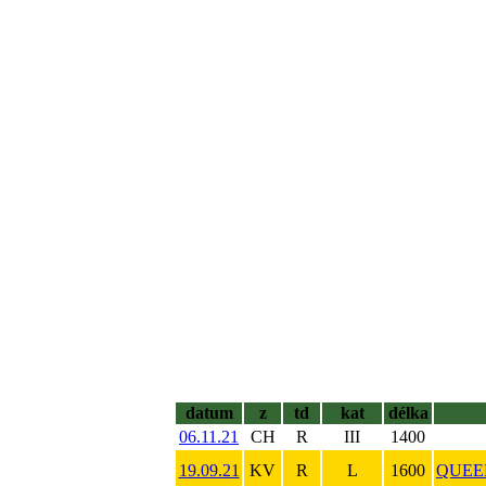
datum
z
td
kat
délka
06.11.21
CH
R
III
1400
19.09.21
KV
R
L
1600
QUEE