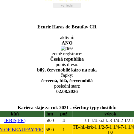
Ecurie Haras de Beaufay CR
aktivní:
ANO
země registrace:
Česká republika
popis dresu:
bílý, červenobílé káro na ruk.
čapky:
červená, bílá, červenobílá
poslední start:
02.08.2026
Kariéra stáje za rok 2021 - všechny typy dostihů:
kůň
hm
poř
výrok
IRBIS(FR)
58.0
4
J-1 1/4-kr.hl.-3 1/4-2 1/2-
TB-hl.-krk-1 1/2-5-1 1/4-7-1 1/
N OF BEAUFAY(FR)
58.0
1
1/2