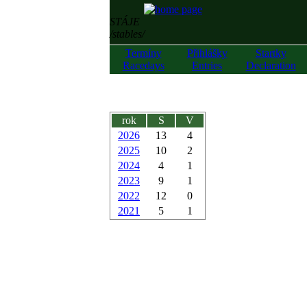
STÁJE
/stables/
Termíny
Přihlášky
Startky
Racedays
Entries
Declaration
rok
S
V
2026
13
4
2025
10
2
2024
4
1
2023
9
1
2022
12
0
2021
5
1