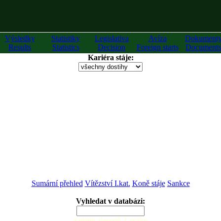
Výsledky
Statistiky
Legislativa
Avíza
Dokument
Results
Statistics
Decision
Foreign starts
Documents
Kariéra stáje:
Sumární přehled
Vítězství I.kat.
Koně stáje
Sankce
Vyhledat v databázi:
zadejte alespoň 2 znaky