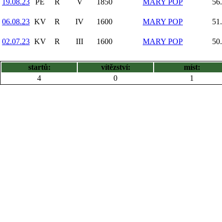
19.08.23
PE
R
V
1850
MARY POP
56
06.08.23
KV
R
IV
1600
MARY POP
51
02.07.23
KV
R
III
1600
MARY POP
50
startů:
vítězství:
míst:
4
0
1