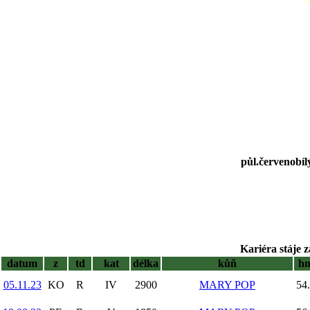
půl.červenobílý
Kariéra stáje z
datum
z
td
kat
délka
kůň
h
05.11.23
KO
R
IV
2900
MARY POP
54