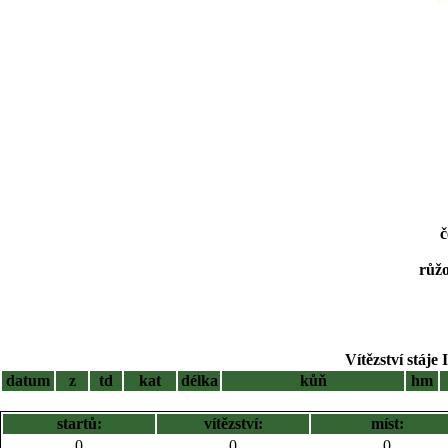
č
růžo
Vítězství stáje 
datum
z
td
kat
délka
kůň
hm
startů:
vítězství:
míst:
0
0
0