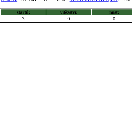
startů:
vítězství:
míst:
3
0
0