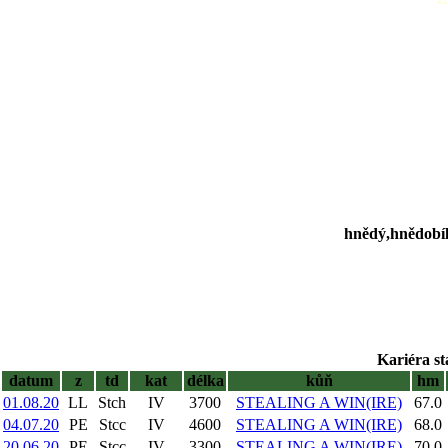
hnědý,hnědobílý
Kariéra st
datum
z
td
kat
délka
kůň
hm
01.08.20
LL
Stch
IV
3700
STEALING A WIN(IRE)
67.0
04.07.20
PE
Stcc
IV
4600
STEALING A WIN(IRE)
68.0
20.06.20
PE
Stcc
IV
3300
STEALING A WIN(IRE)
70.0