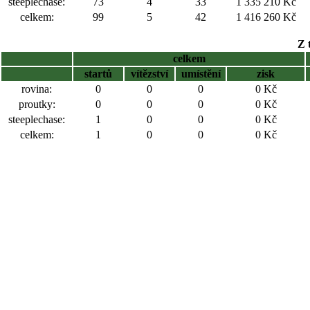
steeplechase:
73
4
33
1 335 210 Kč
celkem:
99
5
42
1 416 260 Kč
Z 
celkem
startů
vítězství
umístění
zisk
rovina:
0
0
0
0 Kč
proutky:
0
0
0
0 Kč
steeplechase:
1
0
0
0 Kč
celkem:
1
0
0
0 Kč