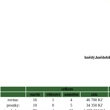
hnědý,hnědobílý
celkem
startů
vítězství
umístění
zisk
rovina:
16
1
4
46 700 Kč
proutky:
10
0
5
34 350 Kč