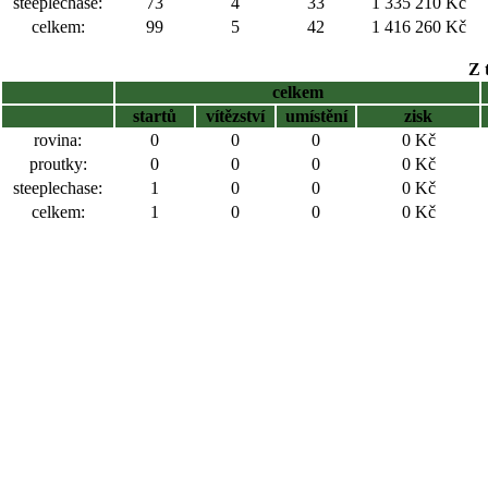
steeplechase:
73
4
33
1 335 210 Kč
celkem:
99
5
42
1 416 260 Kč
Z 
celkem
startů
vítězství
umístění
zisk
rovina:
0
0
0
0 Kč
proutky:
0
0
0
0 Kč
steeplechase:
1
0
0
0 Kč
celkem:
1
0
0
0 Kč