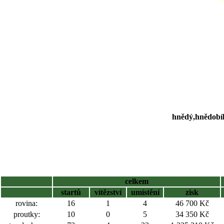
hnědý,hnědobílý
celkem
startů
vítězství
umístění
zisk
rovina:
16
1
4
46 700 Kč
proutky:
10
0
5
34 350 Kč