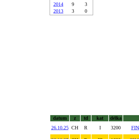
2014
9
3
2013
3
0
datum
z
td
kat
délka
26.10.25
CH
R
I
3200
FI