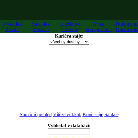
Výsledky
Statistiky
Legislativa
Avíza
Dokument
Results
Statistics
Decision
Foreign starts
Documents
Kariéra stáje:
Sumární přehled
Vítězství I.kat.
Koně stáje
Sankce
Vyhledat v databázi:
zadejte alespoň 2 znaky