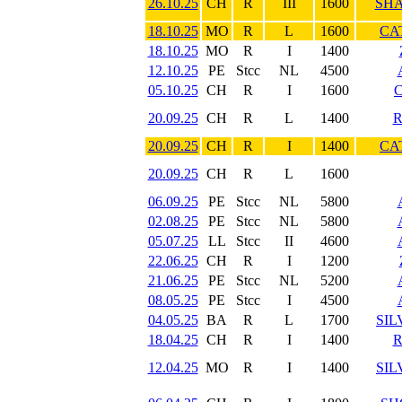
26.10.25
CH
R
III
1600
SHA
18.10.25
MO
R
L
1600
CA
18.10.25
MO
R
I
1400
12.10.25
PE
Stcc
NL
4500
05.10.25
CH
R
I
1600
C
20.09.25
CH
R
L
1400
R
20.09.25
CH
R
I
1400
CA
20.09.25
CH
R
L
1600
06.09.25
PE
Stcc
NL
5800
02.08.25
PE
Stcc
NL
5800
05.07.25
LL
Stcc
II
4600
22.06.25
CH
R
I
1200
21.06.25
PE
Stcc
NL
5200
08.05.25
PE
Stcc
I
4500
04.05.25
BA
R
L
1700
SIL
18.04.25
CH
R
I
1400
R
12.04.25
MO
R
I
1400
SIL