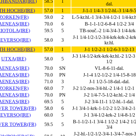
HBANDAR(IRE)
58.5
1
dal.
TH HOCHE(IRE)
57.0
1
J-1-1 1/4-3 1/2-hl.-3 1/4-9-
ZORKEN(FR)
59.0
2
L-5-kr.hl.-1 3/4-3/4-1/2-1 1/4-kr.h
AENEAS(IRE)
70.0
6
B-1-1-1/2-6-8-4 1/2-2 3/4
IOTOLA(IRE)
59.5
5
TB-souč.-2 1/4-3/4-3 1/4-krk
J-1 1/4-1/2-1/2-3/4-krk-krk-2-kr
EVERSO(IRE)
58.0
3
kr.hl.
TH HOCHE(IRE)
57.0
1
J-1 1/2-2-1 1/2-6-3 1/2-13
J-3 1/4-1/2-krk-krk-kr.hl.-2 1/2-3
UTXA(IRE)
58.0
5
1/2
AENEAS(IRE)
70.0
SN
VL-8-6-11-dal.
AENEAS(IRE)
70.0
PN
J-1-4 1/2-1/2-2 1/4-15-8-18
AENEAS(IRE)
71.0
3
J-1 1/2-5-18-dal.-dal.
ZORKEN(FR)
60.0
7
J-2 1/2-nos-3/4-hl.-2 1/4-1 1/2-1
AENEAS(IRE)
70.0
PN
J-2 1/4-7-5-1/2-kr.hl.-2 1/4
AENEAS(IRE)
69.5
5
J-2 3/4-11-1 1/2-hl.-1-dal.
VER TOWER(FR)
58.0
6
J-1 3/4-1-krk-1-1/2-2 1/2-3/4-2-1
EVERSO(IRE)
60.0
5
J-1 3/4-1/2-krk-2 1/4-8-1/2
B-1-1/2-1-1 3/4-1 1/2-2 1/4-2 1/
VER TOWER(FR)
59.5
5
3/4
J-2-hl.-1/2-1/2-3/4-1-3/4-7-nos-3