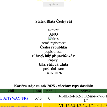
Statek Blata Český ráj
aktivní:
ANO
země registrace:
Česká republika
popis dresu:
růžový, bílý př.pr.růžové r.
čapky:
bílá, růžová, žlutá
poslední start:
14.07.2026
Kariéra stáje za rok 2025 - všechny typy dostihů:
kůň
hm
poř
výrok
J-1-hl.-3/4-1/2-1 1/2-nos-krk-3 
NE ANYWAY(FR)
57.5
6
1/4
VL-12-3/4-1/2-2-4-1/2-krk-1-1/