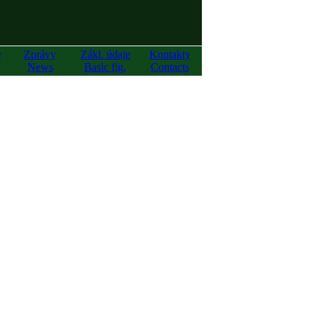
y
Zprávy
Zákl. údaje
Kontakty
News
Basic fig.
Contacts