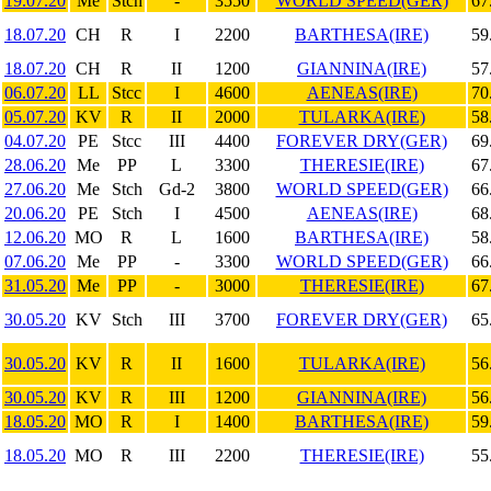
19.07.20
Me
Stch
-
3550
WORLD SPEED(GER)
67
18.07.20
CH
R
I
2200
BARTHESA(IRE)
59
18.07.20
CH
R
II
1200
GIANNINA(IRE)
57
06.07.20
LL
Stcc
I
4600
AENEAS(IRE)
70
05.07.20
KV
R
II
2000
TULARKA(IRE)
58
04.07.20
PE
Stcc
III
4400
FOREVER DRY(GER)
69
28.06.20
Me
PP
L
3300
THERESIE(IRE)
67
27.06.20
Me
Stch
Gd-2
3800
WORLD SPEED(GER)
66
20.06.20
PE
Stch
I
4500
AENEAS(IRE)
68
12.06.20
MO
R
L
1600
BARTHESA(IRE)
58
07.06.20
Me
PP
-
3300
WORLD SPEED(GER)
66
31.05.20
Me
PP
-
3000
THERESIE(IRE)
67
30.05.20
KV
Stch
III
3700
FOREVER DRY(GER)
65
30.05.20
KV
R
II
1600
TULARKA(IRE)
56
30.05.20
KV
R
III
1200
GIANNINA(IRE)
56
18.05.20
MO
R
I
1400
BARTHESA(IRE)
59
18.05.20
MO
R
III
2200
THERESIE(IRE)
55