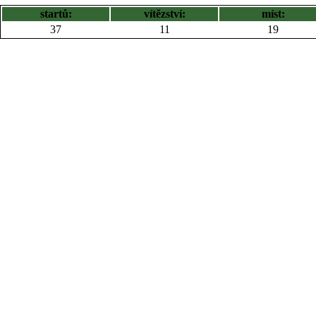
startů:
vítězství:
míst:
37
11
19