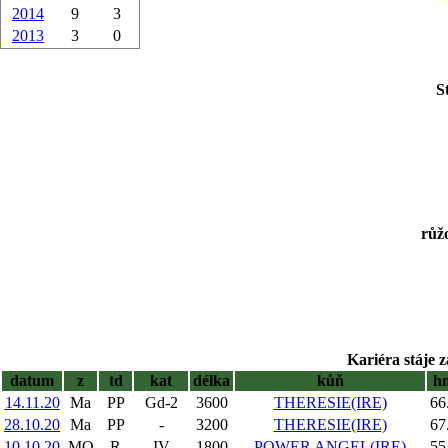
2014
9
3
2013
3
0
S
růžo
Kariéra stáje z
datum
z
td
kat
délka
kůň
h
14.11.20
Ma
PP
Gd-2
3600
THERESIE(IRE)
66
28.10.20
Ma
PP
-
3200
THERESIE(IRE)
67
10.10.20
MO
R
IV
1800
POWER ANGEL(IRE)
55