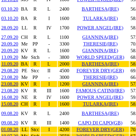
03.10.20
BA
R
L
2400
BARTHESA(IRE)
56
03.10.20
BA
R
I
1600
TULARKA(IRE)
58
28.09.20
LL
R
IV
1700
POWER ANGEL(IRE)
58
27.09.20
CH
R
L
1100
GIANNINA(IRE)
57
20.09.20
Me
PP
-
3300
THERESIE(IRE)
70
20.09.20
KV
R
L
1600
GIANNINA(IRE)
58
13.09.20
Me
Stch
-
3800
WORLD SPEED(GER)
68
11.09.20
BA
R
L
2000
BARTHESA(IRE)
58
29.08.20
PE
Stcc
II
4500
FOREVER DRY(GER)
69
23.08.20
Me
PP
-
3000
THERESIE(IRE)
66
23.08.20
KV
R
I
1200
GIANNINA(IRE)
57
23.08.20
KV
R
III
1600
FAMOUS CATINI(IRE)
57
16.08.20
NE
R
IV
1600
POWER ANGEL(IRE)
59
15.08.20
CH
R
I
1600
TULARKA(IRE)
58
09.08.20
KV
R
L
2400
BARTHESA(IRE)
58
09.08.20
KV
R
III
1400
CAPO DI CAPO(GB)
56
01.08.20
LL
Stcc
I
4200
FOREVER DRY(GER)
70