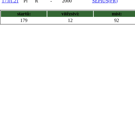
17.01.21
Pi
R
-
2000
SEPIUS(FR)
startů:
vítězství:
míst:
179
12
92