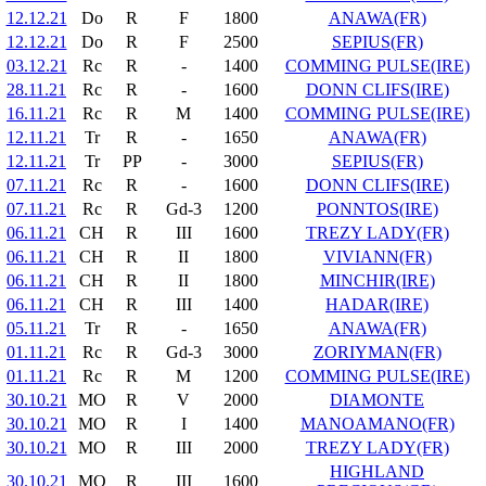
12.12.21
Do
R
F
1800
ANAWA(FR)
12.12.21
Do
R
F
2500
SEPIUS(FR)
03.12.21
Rc
R
-
1400
COMMING PULSE(IRE)
28.11.21
Rc
R
-
1600
DONN CLIFS(IRE)
16.11.21
Rc
R
M
1400
COMMING PULSE(IRE)
12.11.21
Tr
R
-
1650
ANAWA(FR)
12.11.21
Tr
PP
-
3000
SEPIUS(FR)
07.11.21
Rc
R
-
1600
DONN CLIFS(IRE)
07.11.21
Rc
R
Gd-3
1200
PONNTOS(IRE)
06.11.21
CH
R
III
1600
TREZY LADY(FR)
06.11.21
CH
R
II
1800
VIVIANN(FR)
06.11.21
CH
R
II
1800
MINCHIR(IRE)
06.11.21
CH
R
III
1400
HADAR(IRE)
05.11.21
Tr
R
-
1650
ANAWA(FR)
01.11.21
Rc
R
Gd-3
3000
ZORIYMAN(FR)
01.11.21
Rc
R
M
1200
COMMING PULSE(IRE)
30.10.21
MO
R
V
2000
DIAMONTE
30.10.21
MO
R
I
1400
MANOAMANO(FR)
30.10.21
MO
R
III
2000
TREZY LADY(FR)
HIGHLAND
30.10.21
MO
R
III
1600