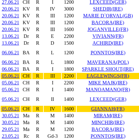
27.06.21
CH
R
I
1200
LEXCEED(GER)
20.06.21
KV
R
IV
3000
SHEDIR(IRE)
20.06.21
KV
R
III
1200
MARIE D`ORVAL(GB)
20.06.21
KV
R
III
1200
BACORA(IRE)
20.06.21
KV
R
III
1600
JOGANVILLE(FR)
13.06.21
Dr
R
E
2200
VIVIANN(FR)
13.06.21
Dr
R
D
1500
ACHIRD(IRE)
06.06.21
BA
R
L
1200
PONNTOS(IRE)
06.06.21
BA
R
L
1800
MAVERANA(POL)
06.06.21
BA
R
I
1800
SPARKLE SHOUT(IRE)
05.06.21
CH
R
III
2200
EAGLEWINGS(FR)
05.06.21
CH
R
I
2200
MIKE MAJK(IRE)
05.06.21
CH
R
I
1400
MANOAMANO(FR)
05.06.21
CH
R
II
1400
LEXCEED(GER)
05.06.21
CH
R
IV
1600
GIANNAH(FR)
30.05.21
Ma
R
M
1400
MIRAM(IRE)
30.05.21
Ma
R
M
1400
MINCHIR(IRE)
29.05.21
Ma
R
M
1200
BACORA(IRE)
23.05.21
Rc
R
Gd-3
1200
PONNTOS(IRE)