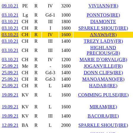
09.10.21
PE
R
IV
3200
VIVIANN(FR)
03.10.21
Lg
R
Gd-1
1000
PONNTOS(IRE)
03.10.21
CH
R
III
1800
DIAMONTE
03.10.21
CH
R
I
1600
SPARKLE SHOUT(IRE)
03.10.21
CH
R
IV
1600
ANAWA(FR)
03.10.21
CH
R
III
1400
TREZY LADY(FR)
HIGHLAND
03.10.21
CH
R
III
1400
PRECIOUS(GB)
03.10.21
CH
R
IV
1200
MARIE D`ORVAL(GB)
25.09.21
Me
R
-
1600
JOGANVILLE(FR)
25.09.21
CH
R
Gd-3
1400
DONN CLIFS(IRE)
25.09.21
CH
R
Gd-3
1400
MANOAMANO(FR)
25.09.21
CH
R
L
1400
HADAR(IRE)
19.09.21
KV
R
L
1600
COMMING PULSE(IRE)
19.09.21
KV
R
L
1600
MIRAM(IRE)
19.09.21
KV
R
III
1400
BACORA(IRE)
12.09.21
BA
R
L
2000
SPARKLE SHOUT(IRE)