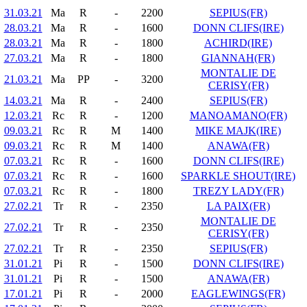
31.03.21
Ma
R
-
2200
SEPIUS(FR)
28.03.21
Ma
R
-
1600
DONN CLIFS(IRE)
28.03.21
Ma
R
-
1800
ACHIRD(IRE)
27.03.21
Ma
R
-
1800
GIANNAH(FR)
MONTALIE DE
21.03.21
Ma
PP
-
3200
CERISY(FR)
14.03.21
Ma
R
-
2400
SEPIUS(FR)
12.03.21
Rc
R
-
1200
MANOAMANO(FR)
09.03.21
Rc
R
M
1400
MIKE MAJK(IRE)
09.03.21
Rc
R
M
1400
ANAWA(FR)
07.03.21
Rc
R
-
1600
DONN CLIFS(IRE)
07.03.21
Rc
R
-
1600
SPARKLE SHOUT(IRE)
07.03.21
Rc
R
-
1800
TREZY LADY(FR)
27.02.21
Tr
R
-
2350
LA PAIX(FR)
MONTALIE DE
27.02.21
Tr
R
-
2350
CERISY(FR)
27.02.21
Tr
R
-
2350
SEPIUS(FR)
31.01.21
Pi
R
-
1500
DONN CLIFS(IRE)
31.01.21
Pi
R
-
1500
ANAWA(FR)
17.01.21
Pi
R
-
2000
EAGLEWINGS(FR)