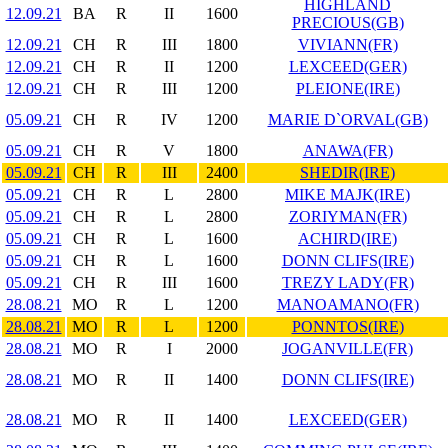
HIGHLAND
12.09.21
BA
R
II
1600
PRECIOUS(GB)
12.09.21
CH
R
III
1800
VIVIANN(FR)
12.09.21
CH
R
II
1200
LEXCEED(GER)
12.09.21
CH
R
III
1200
PLEIONE(IRE)
05.09.21
CH
R
IV
1200
MARIE D`ORVAL(GB)
05.09.21
CH
R
V
1800
ANAWA(FR)
05.09.21
CH
R
III
2400
SHEDIR(IRE)
05.09.21
CH
R
L
2800
MIKE MAJK(IRE)
05.09.21
CH
R
L
2800
ZORIYMAN(FR)
05.09.21
CH
R
L
1600
ACHIRD(IRE)
05.09.21
CH
R
L
1600
DONN CLIFS(IRE)
05.09.21
CH
R
III
1600
TREZY LADY(FR)
28.08.21
MO
R
L
1200
MANOAMANO(FR)
28.08.21
MO
R
L
1200
PONNTOS(IRE)
28.08.21
MO
R
I
2000
JOGANVILLE(FR)
28.08.21
MO
R
II
1400
DONN CLIFS(IRE)
28.08.21
MO
R
II
1400
LEXCEED(GER)