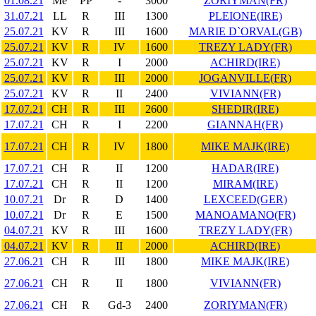
01.08.21
Me
PP
-
3000
ZORIYMAN(FR)
31.07.21
LL
R
III
1300
PLEIONE(IRE)
25.07.21
KV
R
III
1600
MARIE D`ORVAL(GB)
25.07.21
KV
R
IV
1600
TREZY LADY(FR)
25.07.21
KV
R
I
2000
ACHIRD(IRE)
25.07.21
KV
R
III
2000
JOGANVILLE(FR)
25.07.21
KV
R
II
2400
VIVIANN(FR)
17.07.21
CH
R
III
2600
SHEDIR(IRE)
17.07.21
CH
R
I
2200
GIANNAH(FR)
17.07.21
CH
R
IV
1800
MIKE MAJK(IRE)
17.07.21
CH
R
II
1200
HADAR(IRE)
17.07.21
CH
R
II
1200
MIRAM(IRE)
10.07.21
Dr
R
D
1400
LEXCEED(GER)
10.07.21
Dr
R
E
1500
MANOAMANO(FR)
04.07.21
KV
R
III
1600
TREZY LADY(FR)
04.07.21
KV
R
II
2000
ACHIRD(IRE)
27.06.21
CH
R
III
1800
MIKE MAJK(IRE)
27.06.21
CH
R
II
1800
VIVIANN(FR)
27.06.21
CH
R
Gd-3
2400
ZORIYMAN(FR)