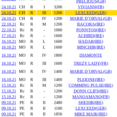
PRECIOUS(GB)
24.10.21
CH
R
I
3200
VIVIANN(FR)
24.10.21
CH
R
III
1200
LEXCEED(GER)
24.10.21
CH
R
IV
1200
MARIE D`ORVAL(GB)
22.10.21
Rc
R
M
1200
BACORA(IRE)
22.10.21
Rc
R
-
1000
PONNTOS(IRE)
17.10.21
Rc
R
-
1600
ACHIRD(IRE)
16.10.21
MO
R
L
1600
HADAR(IRE)
16.10.21
MO
R
L
1600
MINCHIR(IRE)
16.10.21
MO
R
IV
1800
DIAMONTE
16.10.21
MO
R
III
1600
TREZY LADY(FR)
16.10.21
MO
R
IV
1400
MARIE D`ORVAL(GB)
16.10.21
MO
R
III
1400
PLEIONE(IRE)
15.10.21
Rc
R
M
1200
COMMING PULSE(IRE)
15.10.21
Rc
R
-
1200
DONN CLIFS(IRE)
15.10.21
Rc
R
-
1200
MANOAMANO(FR)
09.10.21
PE
R
II
2480
SHEDIR(IRE)
09.10.21
PE
R
II
1100
LEXCEED(GER)
09.10.21
PE
R
II
1850
MIKE MAJK(IRE)