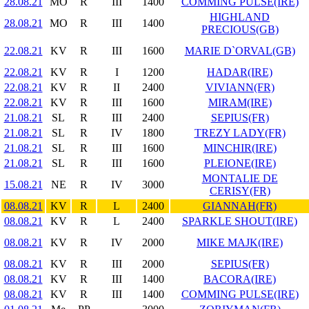
28.08.21
MO
R
III
1400
COMMING PULSE(IRE)
HIGHLAND
28.08.21
MO
R
III
1400
PRECIOUS(GB)
22.08.21
KV
R
III
1600
MARIE D`ORVAL(GB)
22.08.21
KV
R
I
1200
HADAR(IRE)
22.08.21
KV
R
II
2400
VIVIANN(FR)
22.08.21
KV
R
III
1600
MIRAM(IRE)
21.08.21
SL
R
III
2400
SEPIUS(FR)
21.08.21
SL
R
IV
1800
TREZY LADY(FR)
21.08.21
SL
R
III
1600
MINCHIR(IRE)
21.08.21
SL
R
III
1600
PLEIONE(IRE)
MONTALIE DE
15.08.21
NE
R
IV
3000
CERISY(FR)
08.08.21
KV
R
L
2400
GIANNAH(FR)
08.08.21
KV
R
L
2400
SPARKLE SHOUT(IRE)
08.08.21
KV
R
IV
2000
MIKE MAJK(IRE)
08.08.21
KV
R
III
2000
SEPIUS(FR)
08.08.21
KV
R
III
1400
BACORA(IRE)
08.08.21
KV
R
III
1400
COMMING PULSE(IRE)