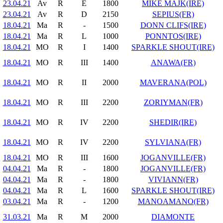
23.04.21
Av
R
E
1800
MIKE MAJK(IRE)
23.04.21
Av
R
D
2150
SEPIUS(FR)
18.04.21
Ma
R
-
1500
DONN CLIFS(IRE)
18.04.21
Ma
R
L
1000
PONNTOS(IRE)
18.04.21
MO
R
I
1400
SPARKLE SHOUT(IRE)
18.04.21
MO
R
III
1400
ANAWA(FR)
18.04.21
MO
R
II
2000
MAVERANA(POL)
18.04.21
MO
R
III
2200
ZORIYMAN(FR)
18.04.21
MO
R
IV
2200
SHEDIR(IRE)
18.04.21
MO
R
IV
2200
SYLVIANA(FR)
18.04.21
MO
R
III
1600
JOGANVILLE(FR)
04.04.21
Ma
R
-
1800
JOGANVILLE(FR)
04.04.21
Ma
R
-
1800
VIVIANN(FR)
04.04.21
Ma
R
L
1600
SPARKLE SHOUT(IRE)
03.04.21
Ma
R
-
1200
MANOAMANO(FR)
31.03.21
Ma
R
M
2000
DIAMONTE