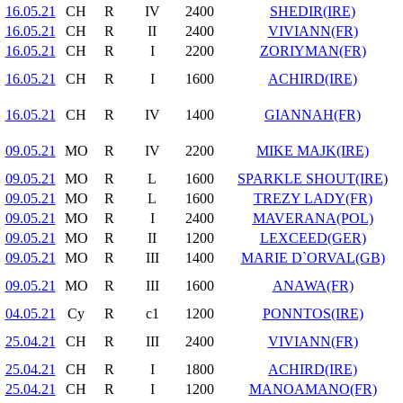
16.05.21
CH
R
IV
2400
SHEDIR(IRE)
16.05.21
CH
R
II
2400
VIVIANN(FR)
16.05.21
CH
R
I
2200
ZORIYMAN(FR)
16.05.21
CH
R
I
1600
ACHIRD(IRE)
16.05.21
CH
R
IV
1400
GIANNAH(FR)
09.05.21
MO
R
IV
2200
MIKE MAJK(IRE)
09.05.21
MO
R
L
1600
SPARKLE SHOUT(IRE)
09.05.21
MO
R
L
1600
TREZY LADY(FR)
09.05.21
MO
R
I
2400
MAVERANA(POL)
09.05.21
MO
R
II
1200
LEXCEED(GER)
09.05.21
MO
R
III
1400
MARIE D`ORVAL(GB)
09.05.21
MO
R
III
1600
ANAWA(FR)
04.05.21
Cy
R
c1
1200
PONNTOS(IRE)
25.04.21
CH
R
III
2400
VIVIANN(FR)
25.04.21
CH
R
I
1800
ACHIRD(IRE)
25.04.21
CH
R
I
1200
MANOAMANO(FR)