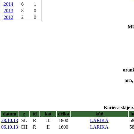
2014
6
1
2013
8
0
2012
2
0
MU
oranž
bílá
Kariéra stáje z
datum
z
td
kat
délka
kůň
h
28.10.13
SL
R
III
1800
LARIKA
58
06.10.13
CH
R
II
1600
LARIKA
58