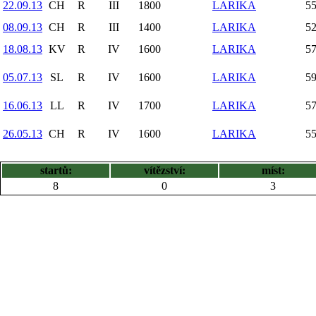
22.09.13
CH
R
III
1800
LARIKA
55
08.09.13
CH
R
III
1400
LARIKA
52
18.08.13
KV
R
IV
1600
LARIKA
57
05.07.13
SL
R
IV
1600
LARIKA
59
16.06.13
LL
R
IV
1700
LARIKA
57
26.05.13
CH
R
IV
1600
LARIKA
55
startů:
vítězství:
míst:
8
0
3