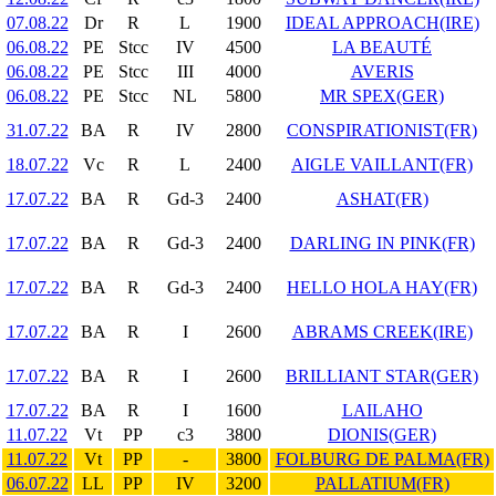
07.08.22
Dr
R
L
1900
IDEAL APPROACH(IRE)
06.08.22
PE
Stcc
IV
4500
LA BEAUTÉ
06.08.22
PE
Stcc
III
4000
AVERIS
06.08.22
PE
Stcc
NL
5800
MR SPEX(GER)
31.07.22
BA
R
IV
2800
CONSPIRATIONIST(FR)
18.07.22
Vc
R
L
2400
AIGLE VAILLANT(FR)
17.07.22
BA
R
Gd-3
2400
ASHAT(FR)
17.07.22
BA
R
Gd-3
2400
DARLING IN PINK(FR)
17.07.22
BA
R
Gd-3
2400
HELLO HOLA HAY(FR)
17.07.22
BA
R
I
2600
ABRAMS CREEK(IRE)
17.07.22
BA
R
I
2600
BRILLIANT STAR(GER)
17.07.22
BA
R
I
1600
LAILAHO
11.07.22
Vt
PP
c3
3800
DIONIS(GER)
11.07.22
Vt
PP
-
3800
FOLBURG DE PALMA(FR)
06.07.22
LL
PP
IV
3200
PALLATIUM(FR)