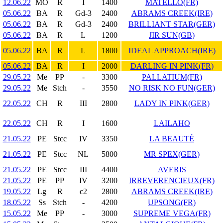
12.06.22
MO
R
I
1400
MATELLO(FR)
05.06.22
BA
R
Gd-3
2400
ABRAMS CREEK(IRE)
05.06.22
BA
R
Gd-3
2400
BRILLIANT STAR(GER)
05.06.22
BA
R
L
1200
JIR SUN(GB)
05.06.22
BA
R
L
1800
IDEAL APPROACH(IRE)
05.06.22
BA
R
I
2000
DARLING IN PINK(FR)
29.05.22
Me
PP
-
3300
PALLATIUM(FR)
29.05.22
Me
Stch
-
3550
NO RISK NO FUN(GER)
22.05.22
CH
R
III
2800
LADY IN PINK(GER)
22.05.22
CH
R
I
1600
LAILAHO
21.05.22
PE
Stcc
IV
3350
LA BEAUTÉ
21.05.22
PE
Stcc
NL
5800
MR SPEX(GER)
21.05.22
PE
Stcc
III
4400
AVERIS
21.05.22
PE
PP
IV
3200
IRREVERENCIEUX(FR)
19.05.22
Lg
R
c2
2800
ABRAMS CREEK(IRE)
18.05.22
Ss
Stch
-
4200
UPSONG(FR)
15.05.22
Me
PP
-
3000
SUPREME VEGA(FR)