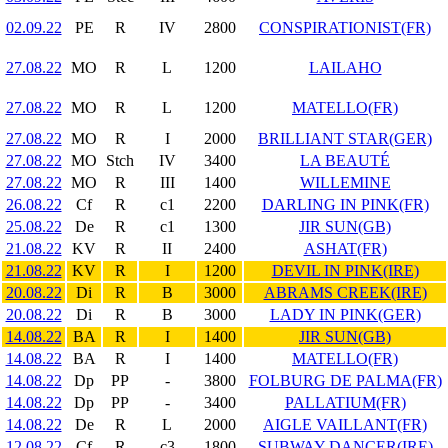
02.09.22
PE
R
IV
2800
CONSPIRATIONIST(FR)
27.08.22
MO
R
L
1200
LAILAHO
27.08.22
MO
R
L
1200
MATELLO(FR)
27.08.22
MO
R
I
2000
BRILLIANT STAR(GER)
27.08.22
MO
Stch
IV
3400
LA BEAUTÉ
27.08.22
MO
R
III
1400
WILLEMINE
26.08.22
Cf
R
c1
2200
DARLING IN PINK(FR)
25.08.22
De
R
c1
1300
JIR SUN(GB)
21.08.22
KV
R
II
2400
ASHAT(FR)
21.08.22
KV
R
I
1200
DEVIL IN PINK(IRE)
20.08.22
Di
R
B
3000
ABRAMS CREEK(IRE)
20.08.22
Di
R
B
3000
LADY IN PINK(GER)
14.08.22
BA
R
I
1400
JIR SUN(GB)
14.08.22
BA
R
I
1400
MATELLO(FR)
14.08.22
Dp
PP
-
3800
FOLBURG DE PALMA(FR)
14.08.22
Dp
PP
-
3400
PALLATIUM(FR)
14.08.22
De
R
L
2000
AIGLE VAILLANT(FR)
12.08.22
Cf
R
c3
1800
SUBWAY DANCER(IRE)