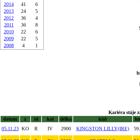
2014
41
6
2013
24
5
2012
36
4
2011
36
8
2010
22
6
2009
22
5
2008
4
1
b
Kariéra stáje z
datum
z
td
kat
délka
kůň
h
05.11.23
KO
R
IV
2900
KINGSTON LILLY(IRE)
59