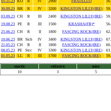
05.11.23
KO
R
IV
2900
FRATELLO
56
30.09.23
BR
R
IV
3200
KINGSTON LILLY(IRE)
59
03.09.23
CH
R
III
2400
KINGSTON LILLY(IRE)
59
19.08.23
PE
R
III
1500
KRASHA(FR)*
56
25.06.23
CH
R
II
1800
FASCING ROCK(IRE)
62
10.06.23
BR
Stch
IV
3400
KINGSTON LILLY(IRE)
67
21.05.23
CH
R
II
1800
FASCING ROCK(IRE)
60
08.05.23
PE
Stcc
IV
3300
KINGSTON LILLY(IRE)
63
01.05.23
LL
R
III
1700
FASCING ROCK(IRE)
59
startů:
vítězství:
míst:
10
3
5