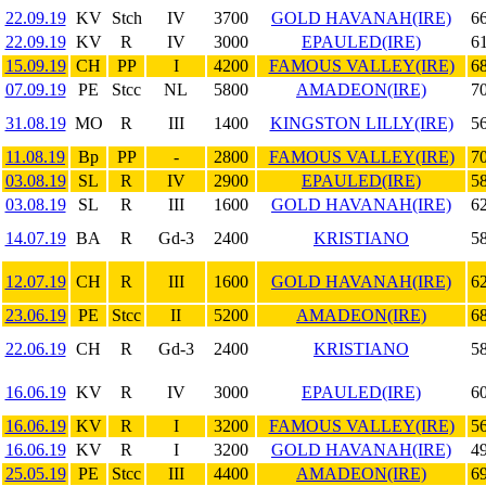
22.09.19
KV
Stch
IV
3700
GOLD HAVANAH(IRE)
66
22.09.19
KV
R
IV
3000
EPAULED(IRE)
61
15.09.19
CH
PP
I
4200
FAMOUS VALLEY(IRE)
68
07.09.19
PE
Stcc
NL
5800
AMADEON(IRE)
70
31.08.19
MO
R
III
1400
KINGSTON LILLY(IRE)
56
11.08.19
Bp
PP
-
2800
FAMOUS VALLEY(IRE)
70
03.08.19
SL
R
IV
2900
EPAULED(IRE)
58
03.08.19
SL
R
III
1600
GOLD HAVANAH(IRE)
62
14.07.19
BA
R
Gd-3
2400
KRISTIANO
58
12.07.19
CH
R
III
1600
GOLD HAVANAH(IRE)
62
23.06.19
PE
Stcc
II
5200
AMADEON(IRE)
68
22.06.19
CH
R
Gd-3
2400
KRISTIANO
58
16.06.19
KV
R
IV
3000
EPAULED(IRE)
60
16.06.19
KV
R
I
3200
FAMOUS VALLEY(IRE)
56
16.06.19
KV
R
I
3200
GOLD HAVANAH(IRE)
49
25.05.19
PE
Stcc
III
4400
AMADEON(IRE)
69