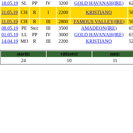
18.05.19
SL
PP
IV
3200
GOLD HAVANAH(IRE)
62
11.05.19
CH
R
I
2200
KRISTIANO
58
11.05.19
CH
R
III
2800
FAMOUS VALLEY(IRE)
56
08.05.19
PE
Stcc
III
3500
AMADEON(IRE)
65
01.05.19
LL
PP
IV
3000
GOLD HAVANAH(IRE)
63
14.04.19
MO
R
III
2200
KRISTIANO
52
startů:
vítězství:
míst:
24
10
11