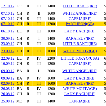
12.10.12
PE
R
III
1400
LITTLE RAKTI(IRE)
5
07.10.12
CH
R
II
1600
WHITE ANGEL(IRE)
5
07.10.12
CH
R
III
1400
CAPRIA(IRE)
5
07.10.12
CH
R
III
1200
PARTHEON(GB)
5
06.10.12
LL
R
III
1600
LADY BACH(IRE)
5
30.09.12
CH
R
I
1400
BARATEUS(IRE)
5
23.09.12
CH
R
III
1200
LITTLE RAKTI(IRE)
5
23.09.12
CH
R
III
1600
WHITE MOTIV(GB)
5
22.09.12
LL
R
IV
2200
LITTLE TOKYO(USA)
6
16.09.12
CH
R
III
1200
CAPRIA(IRE)
5
09.09.12
BA
R
L
2000
WHITE ANGEL(IRE)
5
09.09.12
BA
R
IV
1600
LADY BACH(IRE)
5
02.09.12
CH
R
III
1600
BARATEUS(IRE)
5
26.08.12
BA
R
IV
1200
WHITE MOTIV(GB)
5
26.08.12
CH
R
III
1200
LADY BACH(IRE)
5
25.08.12
MO
R
III
1400
CAPRIA(IRE)
5