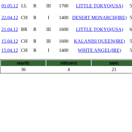
01.05.12
LL
R
III
1700
LITTLE TOKYO(USA)
5
22.04.12
CH
R
I
1400
DESERT MONARCH(IRE)
5
21.04.12
BR
R
III
1600
LITTLE TOKYO(USA)
6
15.04.12
CH
R
III
1600
KALANISI QUEEN(IRE)
5
15.04.12
CH
R
I
1400
WHITE ANGEL(IRE)
5
startů:
vítězství:
míst:
36
4
21