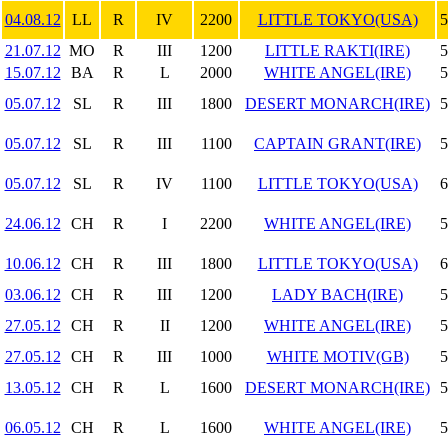
04.08.12
LL
R
IV
2200
LITTLE TOKYO(USA)
5
21.07.12
MO
R
III
1200
LITTLE RAKTI(IRE)
5
15.07.12
BA
R
L
2000
WHITE ANGEL(IRE)
5
05.07.12
SL
R
III
1800
DESERT MONARCH(IRE)
5
05.07.12
SL
R
III
1100
CAPTAIN GRANT(IRE)
5
05.07.12
SL
R
IV
1100
LITTLE TOKYO(USA)
6
24.06.12
CH
R
I
2200
WHITE ANGEL(IRE)
5
10.06.12
CH
R
III
1800
LITTLE TOKYO(USA)
6
03.06.12
CH
R
III
1200
LADY BACH(IRE)
5
27.05.12
CH
R
II
1200
WHITE ANGEL(IRE)
5
27.05.12
CH
R
III
1000
WHITE MOTIV(GB)
5
13.05.12
CH
R
L
1600
DESERT MONARCH(IRE)
5
06.05.12
CH
R
L
1600
WHITE ANGEL(IRE)
5