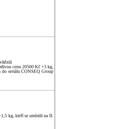
ítězili
notlivou cenu 20500 Kč +3 kg,
azen do seriálu CONSEQ Group
5 kg, kteří se umístili na II.