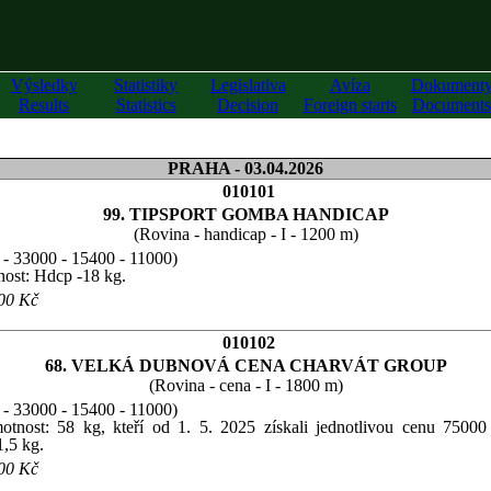
Výsledky
Statistiky
Legislativa
Avíza
Dokument
Results
Statistics
Decision
Foreign starts
Documents
PRAHA - 03.04.2026
010101
99. TIPSPORT GOMBA HANDICAP
(Rovina - handicap - I - 1200 m)
- 33000 - 15400 - 11000)
tnost: Hdcp -18 kg.
000 Kč
010102
68. VELKÁ DUBNOVÁ CENA CHARVÁT GROUP
(Rovina - cena - I - 1800 m)
- 33000 - 15400 - 11000)
otnost: 58 kg, kteří od 1. 5. 2025 získali jednotlivou cenu 75000
1,5 kg.
000 Kč