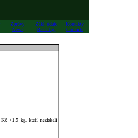
y
Zprávy
Zákl. údaje
Kontakty
News
Basic fig.
Contacts
 Kč +1,5 kg, kteří nezískali