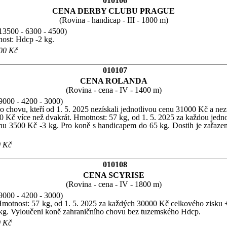
010106
CENA DERBY CLUBU PRAGUE
(Rovina - handicap - III - 1800 m)
13500 - 6300 - 4500)
nost: Hdcp -2 kg.
500 Kč
010107
CENA ROLANDA
(Rovina - cena - IV - 1400 m)
9000 - 4200 - 3000)
ho chovu, kteří od 1. 5. 2025 nezískali jednotlivou cenu 31000 Kč a nezv
00 Kč více než dvakrát. Hmotnost: 57 kg, od 1. 5. 2025 za každou jed
 cenu 3500 Kč -3 kg. Pro koně s handicapem do 65 kg. Dostih je zař
0 Kč
010108
CENA SCYRISE
(Rovina - cena - IV - 1800 m)
9000 - 4200 - 3000)
Hmotnost: 57 kg, od 1. 5. 2025 za každých 30000 Kč celkového zisku +1,
1 kg. Vyloučeni koně zahraničního chovu bez tuzemského Hdcp.
0 Kč